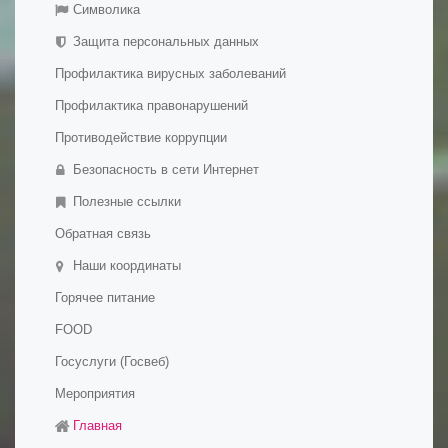
Обратная связь
- Платные образовательные услуги
Символика
Галерея
- Финансово-хозяйственная деятельность
Защита персональных данных
- Вакантные места для приема (перевода)
Профилактика вирусных заболеваний
обучающихся
- Международное сотрудничество
Профилактика правонарушений
- Организация питания в образовательной организации
Противодействие коррупции
- Образовательные стандарты и требования
Безопасность в сети Интернет
- Дополнительное образование детей и взрослых
Полезные ссылки
Обратная связь
Наши координаты
Горячее питание
FOOD
Госуслуги (Госвеб)
Мероприятия
Главная