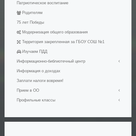
Патриотическое воспитание
Медалисты
Родителям
Электронные образовательные ресуры
Методические разработки уроков
75 лет Победы
Модернизация общего образования
Территория закрепленная за ГБОУ СОШ №1
Изучаем ПДД
Информационно-библиотечный центр
Информация о доходах
Визитная карточка
Заплати налоги вовремя!
Мероприятия в ИБЦ
Официальные документы
Прием в ОО
Фонд ИБЦ
Профильные классы
Прием в первый класс
Обменный фонд
Прием на обучение в ОО
Ростех-класс
Ресурсы
Набор в 10-е классы
Профильные психолого-педагогические классы
Сохранение фонда ИБЦ
Подача документов на обучение для иностранных
Инженерные классы
граждан и лиц без гражданства