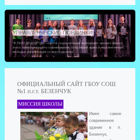
УПРАВЛЕНЧЕСКИЕ ПОЕДИНКИ!
"В ГБОУ ДОД ЦРТДЮ «Центр социализации молодежи» прошел финал
этого захватывающего соревнования, собравший ярких и перспективных
молодых управленцев со всего региона"
ОФИЦИАЛЬНЫЙ САЙТ ГБОУ СОШ
№1 п.г.т. БЕЗЕНЧУК
МИССИЯ ШКОЛЫ
Имея самое
современное
здание в п.
Безенчук,