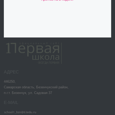
АДРЕС
446250,
Самарская область, Безенчукский район,
п.г.т. Безенчук, ул. Садовая 37
E-MAIL