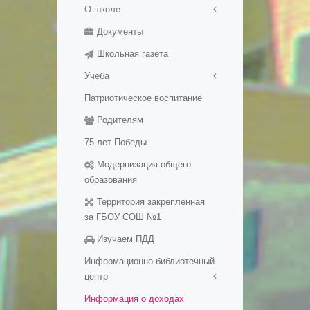
О школе
Документы
Правила приема в школу
Школьная газета
История школы
Учеба
Патриотическое воспитание
Медалисты
Родителям
Электронные
образовательные ресуры
75 лет Победы
Методические разработки
Модернизация общего
уроков
образования
Территория закрепленная
за ГБОУ СОШ №1
Изучаем ПДД
Информационно-библиотечный
центр
Информация о доходах
Визитная карточка