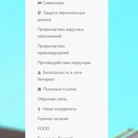
Символика
Дополнительная информация
обеспечение и оснащенность
Защита персональных
образовательного процесса.
Обратная связь
данных
Доступная среда
Галерея
- Платные образовательные
Профилактика вирусных
услуги
заболеваний
- Финансово-хозяйственная
Профилактика
деятельность
правонарушений
- Вакантные места для приема
Противодействие коррупции
(перевода) обучающихся
- Международное
Безопасность в сети
сотрудничество
Интернет
- Организация питания в
Полезные ссылки
образовательной организации
Обратная связь
- Образовательные стандарты
и требования
Наши координаты
- Дополнительное
Горячее питание
образование детей и взрослых
FOOD