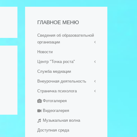
ГЛАВНОЕ МЕНЮ
Сведения об образовательной
организации
Новости
- Основные сведения
Центр "Точка роста"
- Структура и органы
управления образовательной
Служба медиации
Общая информация о центре
организацией
"Точка роста"
Внеурочная деятельность
- Документы
Документы
Страничка психолога
- Образование
ШСК "Вымпел"
Образовательные программы
- Стипендии и меры
Фотогалерея
Школьный хор
График консультаций
Педагоги
поддержки обучающихся
Школьный театр
Видеогалерея
Материально-техническая
- Руководство
база
Музыкальная волна
- Педагогический (научно-
Режим занятий
педагогический) состав
Доступная среда
Мероприятия
- Материально-техническое