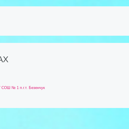
АХ
 СОШ № 1 п.г.т. Безенчук