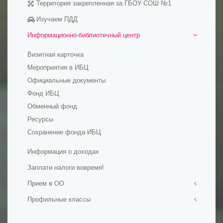
Территория закрепленная за ГБОУ СОШ №1
Изучаем ПДД
Информационно-библиотечный центр
Визитная карточка
Мероприятия в ИБЦ
Официальные документы
Фонд ИБЦ
Обменный фонд
Ресурсы
Сохранение фонда ИБЦ
Информация о доходах
Заплати налоги вовремя!
Прием в ОО
Профильные классы
Прием в первый класс
Прием на обучение в ОО
Ростех-класс