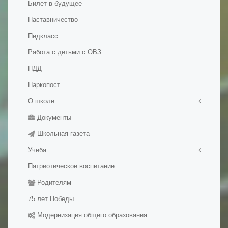
Билет в будущее
Наставничество
Педкласс
Работа с детьми с ОВЗ
ПДД
Наркопост
О школе
Документы
Правила приема в школу
Школьная газета
История школы
Учеба
Патриотическое воспитание
Медалисты
Родителям
Электронные образовательные ресуры
Методические разработки уроков
75 лет Победы
Модернизация общего образования