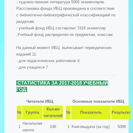
- художественная литература 5065 экземпляров.
Расстановка фонда ИБЦ произведена в соответствии
с библиотечно-библиографической классификацией по
разделам.
- учебный фонд ИБЦ составляет 7418 экземпляр
.Учебный фонд распределён по предметам, классам.
На данный момент ИБЦ выписывает периодических
изданий 11:
- для педагогических работников 4;
- для учащихся 7.
СТАТИСТИКА ЗА 2017-2018 УЧЕБНЫЙ
ГОД
Читатели ИБЦ
Основные показатели ИБЦ
Кол-во
№
Группа
№
Показатель
Результат
читателей
Начальная
1
196
1
Книговыдача (за год)
5098
школа