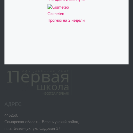
Gismeteo
Прогноз на 2 недели
АДРЕС
446250,
Самарская область, Безенчукский район,
п.г.т. Безенчук, ул. Садовая 37