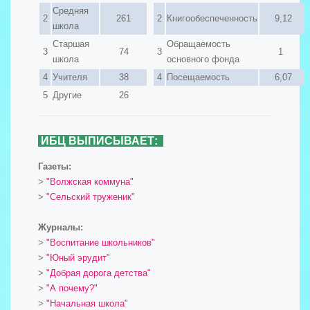
Средняя
2
261
2
Книгообеспеченность
9,12
школа
Старшая
Обращаемость
3
74
3
1
школа
основного фонда
4
Учителя
38
4
Посещаемость
6,07
5
Другие
26
ИБЦ ВЫПИСЫВАЕТ:
Газеты:
>
"Волжская коммуна"
>
"Сельский труженик"
Журналы:
>
"Воспитание школьников"
>
"Юный эрудит"
>
"Добрая дорога детства"
>
"А почему?"
>
"Начальная школа"