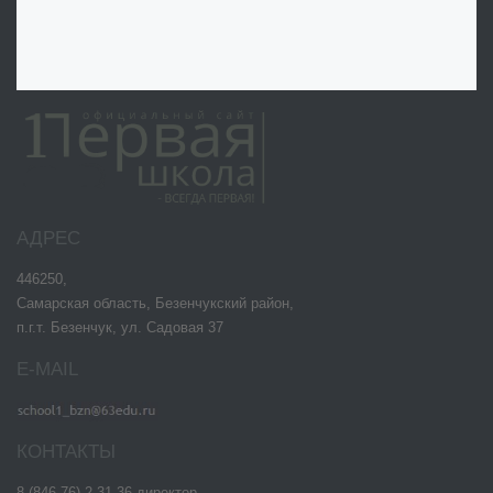
АДРЕС
446250,
Самарская область, Безенчукский район,
п.г.т. Безенчук, ул. Садовая 37
E-MAIL
КОНТАКТЫ
8 (846 76) 2-31-36 директор