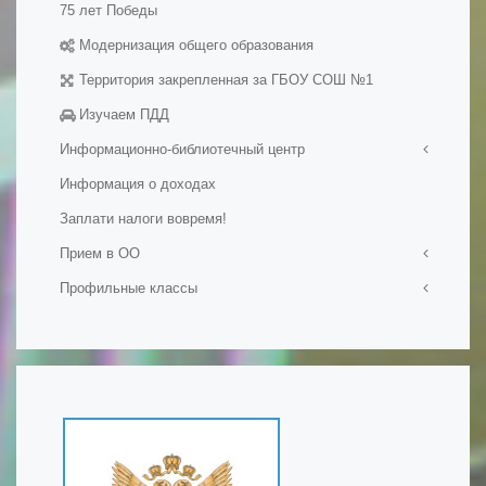
Методические разработки уроков
75 лет Победы
Модернизация общего образования
Территория закрепленная за ГБОУ СОШ №1
Изучаем ПДД
Информационно-библиотечный центр
Информация о доходах
Визитная карточка
Заплати налоги вовремя!
Мероприятия в ИБЦ
Официальные документы
Прием в ОО
Фонд ИБЦ
Профильные классы
Прием в первый класс
Обменный фонд
Прием на обучение в ОО
Ростех-класс
Ресурсы
Набор в 10-е классы
Профильные психолого-педагогические классы
Сохранение фонда ИБЦ
Подача документов на обучение для иностранных
Инженерные классы
граждан и лиц без гражданства