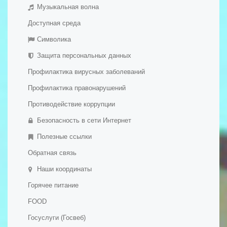
- Материально-техническое обеспечение и
Музыкальная волна
Мероприятия
оснащенность образовательного процесса. Доступная
Дополнительная информация
среда
Доступная среда
Обратная связь
- Платные образовательные услуги
Символика
Галерея
- Финансово-хозяйственная деятельность
Защита персональных данных
- Вакантные места для приема (перевода)
Профилактика вирусных заболеваний
обучающихся
- Международное сотрудничество
Профилактика правонарушений
- Организация питания в образовательной организации
Противодействие коррупции
- Образовательные стандарты и требования
Безопасность в сети Интернет
- Дополнительное образование детей и взрослых
Полезные ссылки
Обратная связь
Наши координаты
Горячее питание
FOOD
Госуслуги (Госвеб)