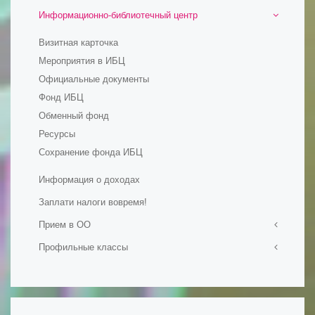
Информационно-библиотечный центр
Визитная карточка
Мероприятия в ИБЦ
Официальные документы
Фонд ИБЦ
Обменный фонд
Ресурсы
Сохранение фонда ИБЦ
Информация о доходах
Заплати налоги вовремя!
Прием в ОО
Профильные классы
Прием в первый класс
Прием на обучение в ОО
Ростех-класс
Набор в 10-е классы
Профильные психолого-педагогические классы
Подача документов на обучение для иностранных
Инженерные классы