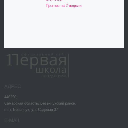
Прогноз на 2 недели
АДРЕС
446250,
Самарская область, Безенчукский район,
п.г.т. Безенчук, ул. Садовая 37
E-MAIL