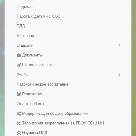
Педкласс
Работа с детьми с ОВЗ
ПДД
Наркопост
О школе
Документы
Правила приема в школу
Школьная газета
История школы
Учеба
Патриотическое воспитание
Медалисты
Родителям
Электронные образовательные ресуры
Методические разработки уроков
75 лет Победы
Модернизация общего образования
Территория закрепленная за ГБОУ СОШ №1
Изучаем ПДД