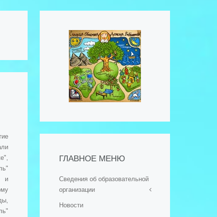
тие
али
е",
ГЛАВНОЕ МЕНЮ
ль"
к и
Сведения об образовательной
ому
организации
ды,
Новости
- Основные сведения
ль"