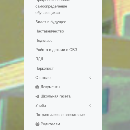
самоопределение
обучающихся
Билет в будущее
Наставничество
Педкласс
Работа с детьми с ОВЗ
ПДД
Наркопост
О школе
Документы
Правила приема в школу
Школьная газета
История школы
Учеба
Патриотическое воспитание
Медалисты
Родителям
Электронные