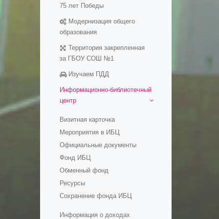
образовательные ресуры
75 лет Победы
Методические разработки
Модернизация общего
уроков
образования
Территория закрепленная
за ГБОУ СОШ №1
Изучаем ПДД
Информационно-библиотечный
центр
Визитная карточка
Мероприятия в ИБЦ
Официальные документы
Фонд ИБЦ
Обменный фонд
Ресурсы
Сохранение фонда ИБЦ
Информация о доходах