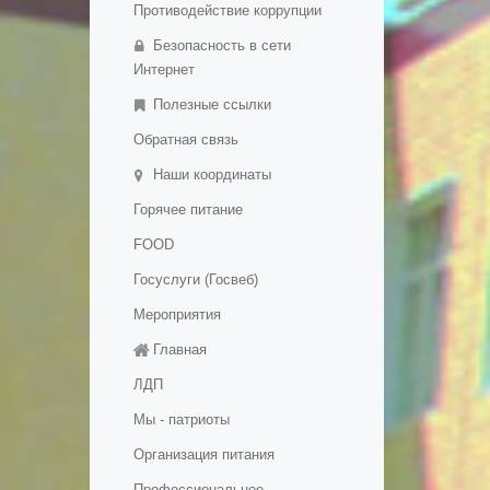
Противодействие коррупции
(перевода) обучающихся
- Международное
Безопасность в сети
сотрудничество
Интернет
- Организация питания в
Полезные ссылки
образовательной организации
Обратная связь
- Образовательные стандарты
и требования
Наши координаты
- Дополнительное
Горячее питание
образование детей и взрослых
FOOD
Госуслуги (Госвеб)
Мероприятия
Главная
ЛДП
Мы - патриоты
Организация питания
Профессиональное