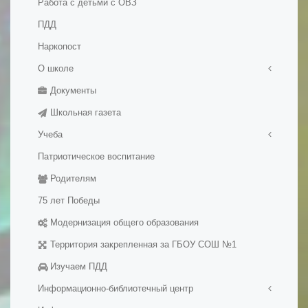
Работа с детьми с ОВЗ
ПДД
Наркопост
О школе
Документы
Правила приема в школу
Школьная газета
История школы
Учеба
Патриотическое воспитание
Медалисты
Родителям
Электронные образовательные ресуры
Методические разработки уроков
75 лет Победы
Модернизация общего образования
Территория закрепленная за ГБОУ СОШ №1
Изучаем ПДД
Информационно-библиотечный центр