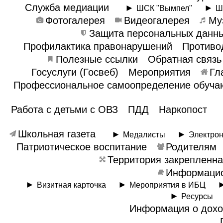
Служба медиации
ШСК "Вымпел"
Ш
Фотогалерея
Видеогалерея
Му
Защита персональных данн
Профилактика правонарушений
Противо
Полезные ссылки
Обратная связь
Госуслуги (Госвеб)
Мероприятия
Гл
Профессиональное самоопределение обуч
Работа с детьми с ОВЗ
ПДД
Наркопост
Школьная газета
Медалисты
Электро
Патриотическое воспитание
Родителям
Территория закреплен
Информацио
Визитная карточка
Мероприятия в ИБЦ
Ресурсы
Информация о дох