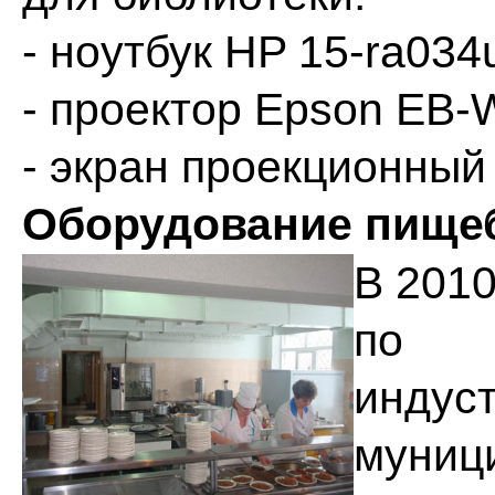
- ноутбук HP 15-ra034u
- проектор Epson EB-W
- экран проекционный 
Оборудование пище
В 2010
по 
инду
муниц