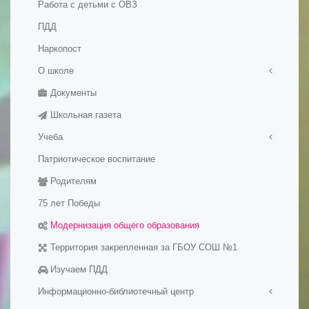
Работа с детьми с ОВЗ
ПДД
Наркопост
О школе
Документы
Правила приема в школу
Школьная газета
История школы
Учеба
Патриотическое воспитание
Медалисты
Родителям
Электронные образовательные ресуры
Методические разработки уроков
75 лет Победы
Модернизация общего образования
Территория закрепленная за ГБОУ СОШ №1
Изучаем ПДД
Информационно-библиотечный центр