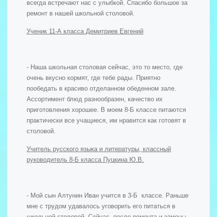
всегда встречают нас с улыбкой. Спасибо большое за
ремонт в нашей школьной столовой.
Ученик 11-А класса Демитриев Евгений
- Наша школьная столовая сейчас, это то место, где
очень вкусно кормят, где тебе рады. Приятно
пообедать в красиво отделанном обеденном зале.
Ассортимент блюд разнообразен, качество их
приготовления хорошее. В моем 8-Б классе питаются
практически все учащиеся, им нравится как готовят в
столовой.
Учитель русского языка и литературы, классный
руководитель 8-Б класса Пуцкина Ю.В.
- Мой сын Алтунин Иван учится в 3-Б классе. Раньше
мне с трудом удавалось уговорить его питаться в
школьной столовой. Сейчас, после ремонта и замены